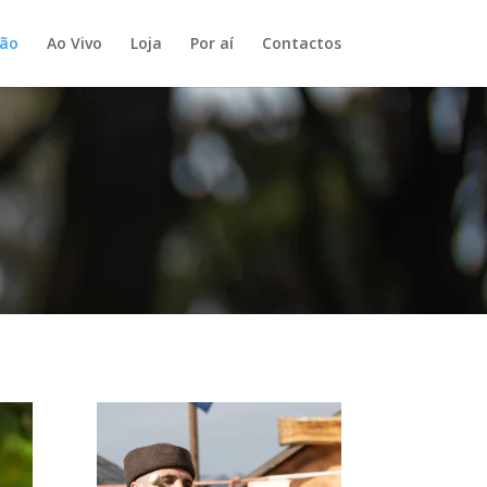
oão
Ao Vivo
Loja
Por aí
Contactos